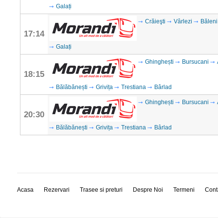
Galați
Crăieşti
Vârlezi
Băleni
17:14
Galați
Ghinghești
Bursucani
18:15
Bălăbănești
Grivița
Trestiana
Bârlad
Ghinghești
Bursucani
20:30
Bălăbănești
Grivița
Trestiana
Bârlad
Acasa
Rezervari
Trasee si preturi
Despre Noi
Termeni
Cont