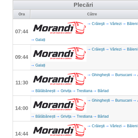
Plecări
Ora
Către
Crăieşti
Vârlezi
Băleni
07:44
Galați
Crăieşti
Vârlezi
Băleni
09:44
Galați
Ghinghești
Bursucani
11:30
Bălăbănești
Grivița
Trestiana
Bârlad
Ghinghești
Bursucani
14:00
Bălăbănești
Grivița
Trestiana
Bârlad
Crăieşti
Vârlezi
Băleni
14:44