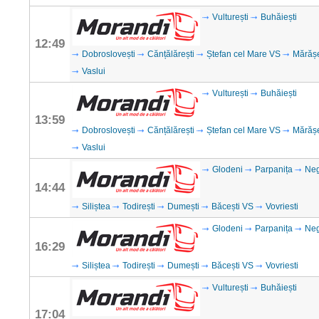
Vulturești
Buhăiești
12:49
Dobroslovești
Cănțălărești
Ștefan cel Mare VS
Mărăș
Vaslui
Vulturești
Buhăiești
13:59
Dobroslovești
Cănțălărești
Ștefan cel Mare VS
Mărăș
Vaslui
Glodeni
Parpanița
Neg
14:44
Siliștea
Todirești
Dumești
Băcești VS
Vovriesti
Glodeni
Parpanița
Neg
16:29
Siliștea
Todirești
Dumești
Băcești VS
Vovriesti
Vulturești
Buhăiești
17:04