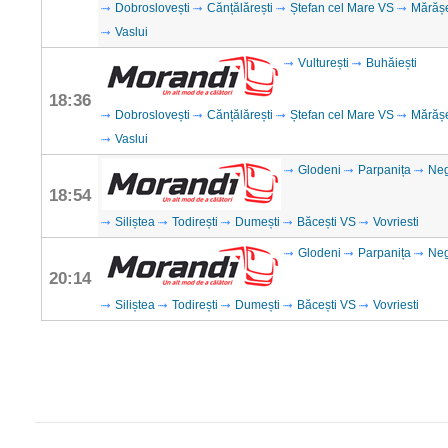
Dobroslovești
Cănțălărești
Ștefan cel Mare VS
Mărăș
Vaslui
Vulturești
Buhăiești
18:36
Dobroslovești
Cănțălărești
Ștefan cel Mare VS
Mărăș
Vaslui
Glodeni
Parpanița
Neg
18:54
Siliștea
Todirești
Dumești
Băcești VS
Vovriesti
Glodeni
Parpanița
Neg
20:14
Siliștea
Todirești
Dumești
Băcești VS
Vovriesti