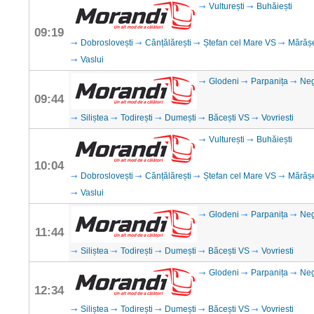
Vulturești
Buhăiești
09:19
Dobroslovești
Cănțălărești
Ștefan cel Mare VS
Mărăș
Vaslui
Glodeni
Parpanița
Neg
09:44
Siliștea
Todirești
Dumești
Băcești VS
Vovriesti
Vulturești
Buhăiești
10:04
Dobroslovești
Cănțălărești
Ștefan cel Mare VS
Mărăș
Vaslui
Glodeni
Parpanița
Neg
11:44
Siliștea
Todirești
Dumești
Băcești VS
Vovriesti
Glodeni
Parpanița
Neg
12:34
Siliștea
Todirești
Dumești
Băcești VS
Vovriesti