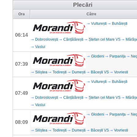
Plecări
Ora
Către
Vulturești
Buhăiești
06:14
Dobroslovești
Cănțălărești
Ștefan cel Mare VS
Mărăș
Vaslui
Glodeni
Parpanița
Neg
07:39
Siliștea
Todirești
Dumești
Băcești VS
Vovriesti
Vulturești
Buhăiești
07:49
Dobroslovești
Cănțălărești
Ștefan cel Mare VS
Mărăș
Vaslui
Glodeni
Parpanița
Neg
08:09
Siliștea
Todirești
Dumești
Băcești VS
Vovriesti