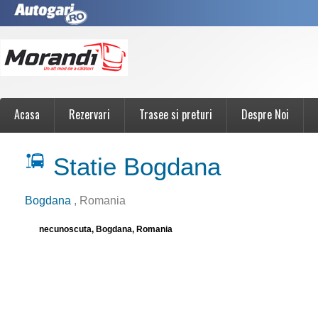
Acasa
Rezervari
Trasee si preturi
Despre Noi
Statie Bogdana
Bogdana
, Romania
necunoscuta, Bogdana, Romania