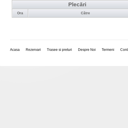
Plecări
Ora
Către
Acasa
Rezervari
Trasee si preturi
Despre Noi
Termeni
Cont