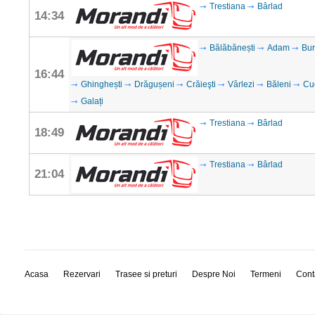
Trestiana
Bârlad
14:34
Bălăbănești
Adam
Bur
16:44
Ghinghești
Drăgușeni
Crăieşti
Vârlezi
Băleni
Cu
Galați
Trestiana
Bârlad
18:49
Trestiana
Bârlad
21:04
Acasa
Rezervari
Trasee si preturi
Despre Noi
Termeni
Cont