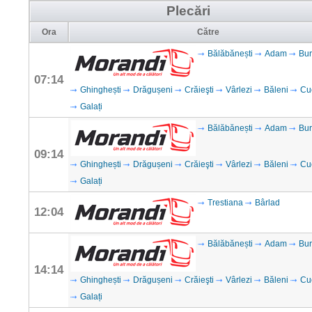
Plecări
Ora
Către
Bălăbănești
Adam
Bur
07:14
Ghinghești
Drăgușeni
Crăieşti
Vârlezi
Băleni
Cu
Galați
Bălăbănești
Adam
Bur
09:14
Ghinghești
Drăgușeni
Crăieşti
Vârlezi
Băleni
Cu
Galați
Trestiana
Bârlad
12:04
Bălăbănești
Adam
Bur
14:14
Ghinghești
Drăgușeni
Crăieşti
Vârlezi
Băleni
Cu
Galați