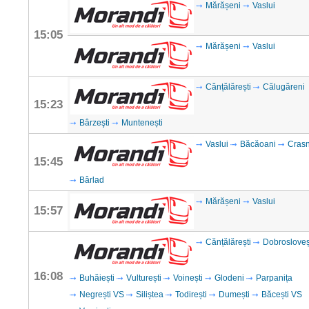
Mărășeni
Vaslui
15:05
Mărășeni
Vaslui
Cănțălărești
Călugăreni
15:23
Bârzeşti
Muntenești
Vaslui
Băcăoani
Cras
15:45
Bârlad
Mărășeni
Vaslui
15:57
Cănțălărești
Dobrosloveș
16:08
Buhăiești
Vulturești
Voinești
Glodeni
Parpanița
Negrești VS
Siliștea
Todirești
Dumești
Băcești VS