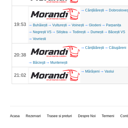
Cănțălărești
Dobrosloveș
19:53
Buhăiești
Vulturești
Voinești
Glodeni
Parpanița
Negrești VS
Siliștea
Todirești
Dumești
Băcești VS
Vovriesti
Cănțălărești
Călugăreni
20:38
Bârzeşti
Muntenești
Mărășeni
Vaslui
21:02
Acasa
Rezervari
Trasee si preturi
Despre Noi
Termeni
Cont