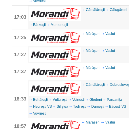
Vovriesti
Cănțălărești
Călugăreni
17:03
Bârzeşti
Muntenești
Mărășeni
Vaslui
17:25
Mărășeni
Vaslui
17:27
Mărășeni
Vaslui
17:37
Cănțălărești
Dobrosloveș
18:33
Buhăiești
Vulturești
Voinești
Glodeni
Parpanița
Negrești VS
Siliștea
Todirești
Dumești
Băcești VS
Vovriesti
Mărășeni
Vaslui
18:57