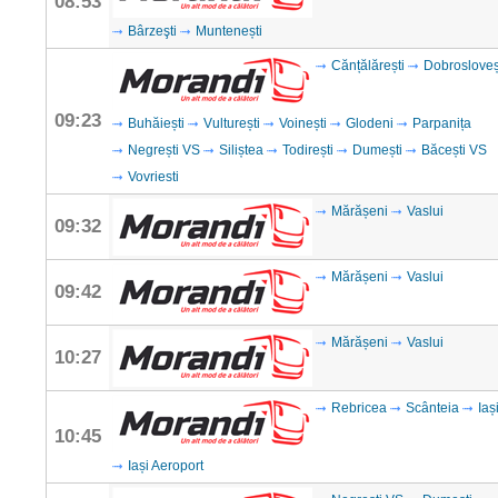
08:53
Bârzeşti
Muntenești
Cănțălărești
Dobrosloveș
09:23
Buhăiești
Vulturești
Voinești
Glodeni
Parpanița
Negrești VS
Siliștea
Todirești
Dumești
Băcești VS
Vovriesti
Mărășeni
Vaslui
09:32
Mărășeni
Vaslui
09:42
Mărășeni
Vaslui
10:27
Rebricea
Scânteia
Iaș
10:45
Iași Aeroport