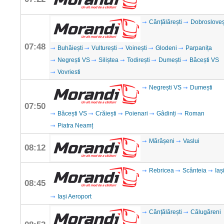
Cănțălărești
Dobrosloveș
07:48
Buhăiești
Vulturești
Voinești
Glodeni
Parpanița
Negrești VS
Siliștea
Todirești
Dumești
Băcești VS
Vovriesti
Negrești VS
Dumești
07:50
Băcești VS
Crăiești
Poienari
Gâdinți
Roman
Piatra Neamț
Mărășeni
Vaslui
08:12
Rebricea
Scânteia
Iaș
08:45
Iași Aeroport
Cănțălărești
Călugăreni