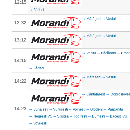
12:15
Bârlad
Mărășeni
Vaslui
12:32
Mărășeni
Vaslui
13:12
Vaslui
Băcăoani
Cras
14:15
Bârlad
Mărășeni
Vaslui
14:22
Cănțălărești
Dobrosloveș
14:23
Buhăiești
Vulturești
Voinești
Glodeni
Parpanița
Negrești VS
Siliștea
Todirești
Dumești
Băcești VS
Vovriesti