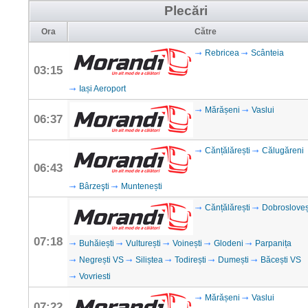
Plecări
Ora
Către
Rebricea
Scânteia
03:15
Iași Aeroport
Mărășeni
Vaslui
06:37
Cănțălărești
Călugăreni
06:43
Bârzeşti
Muntenești
Cănțălărești
Dobrosloveș
07:18
Buhăiești
Vulturești
Voinești
Glodeni
Parpanița
Negrești VS
Siliștea
Todirești
Dumești
Băcești VS
Vovriesti
Mărășeni
Vaslui
07:22