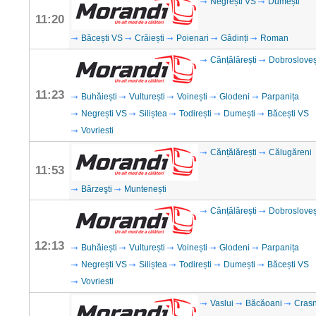
Negrești VS
Dumești
11:20
Băcești VS
Crăiești
Poienari
Gâdinți
Roman
Cănțălărești
Dobrosloveș
11:23
Buhăiești
Vulturești
Voinești
Glodeni
Parpanița
Negrești VS
Siliștea
Todirești
Dumești
Băcești VS
Vovriesti
Cănțălărești
Călugăreni
11:53
Bârzeşti
Muntenești
Cănțălărești
Dobrosloveș
12:13
Buhăiești
Vulturești
Voinești
Glodeni
Parpanița
Negrești VS
Siliștea
Todirești
Dumești
Băcești VS
Vovriesti
Vaslui
Băcăoani
Cras