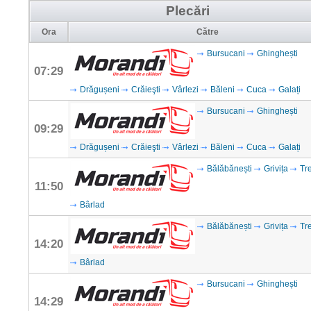
Plecări
Ora
Către
Bursucani
Ghinghești
07:29
Drăgușeni
Crăieşti
Vârlezi
Băleni
Cuca
Galați
Bursucani
Ghinghești
09:29
Drăgușeni
Crăieşti
Vârlezi
Băleni
Cuca
Galați
Bălăbănești
Grivița
Tr
11:50
Bârlad
Bălăbănești
Grivița
Tr
14:20
Bârlad
Bursucani
Ghinghești
14:29