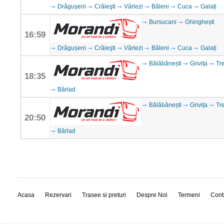
Drăgușeni
Crăieşti
Vârlezi
Băleni
Cuca
Galați
Bursucani
Ghinghești
16:59
Drăgușeni
Crăieşti
Vârlezi
Băleni
Cuca
Galați
Bălăbănești
Grivița
Tr
18:35
Bârlad
Bălăbănești
Grivița
Tr
20:50
Bârlad
Acasa
Rezervari
Trasee si preturi
Despre Noi
Termeni
Cont