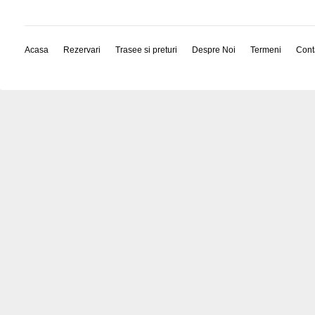
Acasa
Rezervari
Trasee si preturi
Despre Noi
Termeni
Cont