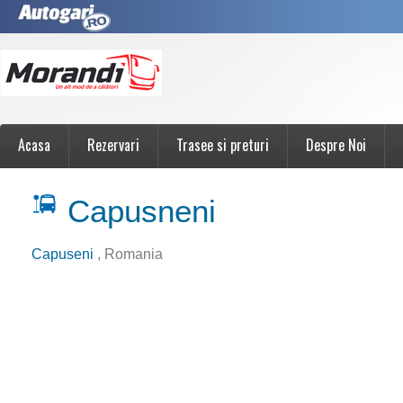
Acasa
Rezervari
Trasee si preturi
Despre Noi
Capusneni
Capuseni
, Romania