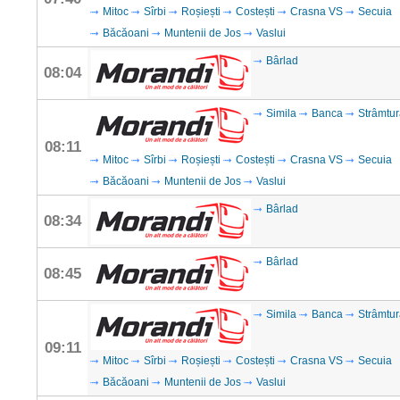
Mitoc
Sîrbi
Roșiești
Costești
Crasna VS
Secuia
Băcăoani
Muntenii de Jos
Vaslui
Bârlad
08:04
Simila
Banca
Strâmtur
08:11
Mitoc
Sîrbi
Roșiești
Costești
Crasna VS
Secuia
Băcăoani
Muntenii de Jos
Vaslui
Bârlad
08:34
Bârlad
08:45
Simila
Banca
Strâmtur
09:11
Mitoc
Sîrbi
Roșiești
Costești
Crasna VS
Secuia
Băcăoani
Muntenii de Jos
Vaslui