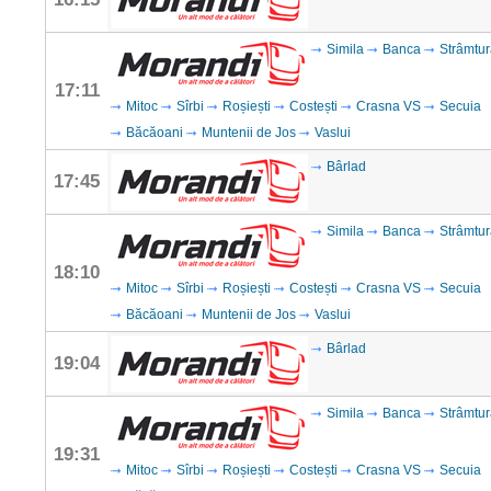
Simila
Banca
Strâmtur
17:11
Mitoc
Sîrbi
Roșiești
Costești
Crasna VS
Secuia
Băcăoani
Muntenii de Jos
Vaslui
Bârlad
17:45
Simila
Banca
Strâmtur
18:10
Mitoc
Sîrbi
Roșiești
Costești
Crasna VS
Secuia
Băcăoani
Muntenii de Jos
Vaslui
Bârlad
19:04
Simila
Banca
Strâmtur
19:31
Mitoc
Sîrbi
Roșiești
Costești
Crasna VS
Secuia