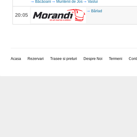
Băcăoani
Muntenii de Jos
Vaslui
Bârlad
20:05
Acasa
Rezervari
Trasee si preturi
Despre Noi
Termeni
Cont