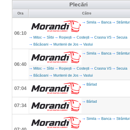
Plecări
Ora
Către
Simila
Banca
Strâmtur
06:10
Mitoc
Sîrbi
Roșiești
Costești
Crasna VS
Secuia
Băcăoani
Muntenii de Jos
Vaslui
Simila
Banca
Strâmtur
06:40
Mitoc
Sîrbi
Roșiești
Costești
Crasna VS
Secuia
Băcăoani
Muntenii de Jos
Vaslui
Bârlad
07:04
Bârlad
07:34
Simila
Banca
Strâmtur
07:40