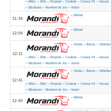
Mitoc
Sîrbi
Roșiești
Costești
Crasna VS
Secuia
Băcăoani
Muntenii de Jos
Vaslui
Bârlad
11:34
Bârlad
12:04
Simila
Banca
Strâmtur
12:11
Mitoc
Sîrbi
Roșiești
Costești
Crasna VS
Secuia
Băcăoani
Muntenii de Jos
Vaslui
Simila
Banca
Strâmtur
12:41
Mitoc
Sîrbi
Roșiești
Costești
Crasna VS
Secuia
Băcăoani
Muntenii de Jos
Vaslui
Bârlad
12:45