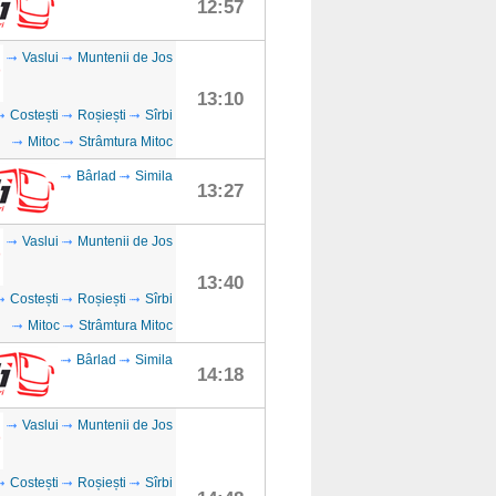
12:57
Vaslui
Muntenii de Jos
13:10
Costești
Roșiești
Sîrbi
Mitoc
Strâmtura Mitoc
Bârlad
Simila
13:27
Vaslui
Muntenii de Jos
13:40
Costești
Roșiești
Sîrbi
Mitoc
Strâmtura Mitoc
Bârlad
Simila
14:18
Vaslui
Muntenii de Jos
Costești
Roșiești
Sîrbi