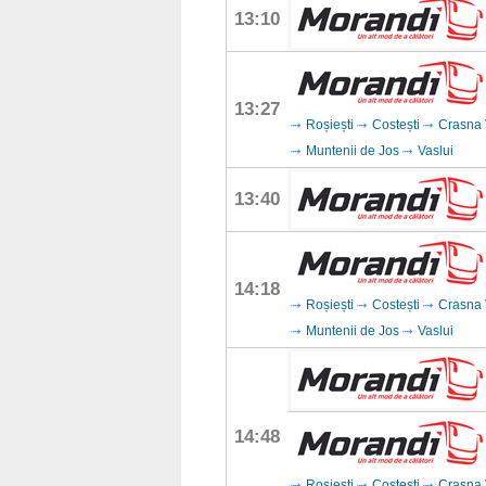
13:10
13:27
Roșiești
Costești
Crasna
Muntenii de Jos
Vaslui
13:40
14:18
Roșiești
Costești
Crasna
Muntenii de Jos
Vaslui
14:48
Roșiești
Costești
Crasna