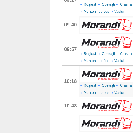
09:27
Roșiești
Costești
Crasna
Muntenii de Jos
Vaslui
09:40
09:57
Roșiești
Costești
Crasna
Muntenii de Jos
Vaslui
10:18
Roșiești
Costești
Crasna
Muntenii de Jos
Vaslui
10:48