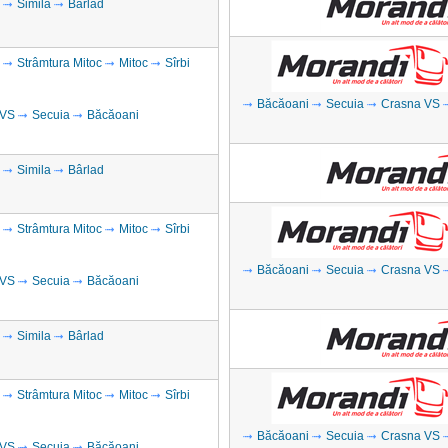
Simila
Bârlad
Strâmtura Mitoc
Mitoc
Sîrbi
Băcăoani
Secuia
Crasna VS
 VS
Secuia
Băcăoani
Simila
Bârlad
Strâmtura Mitoc
Mitoc
Sîrbi
Băcăoani
Secuia
Crasna VS
 VS
Secuia
Băcăoani
Simila
Bârlad
Strâmtura Mitoc
Mitoc
Sîrbi
Băcăoani
Secuia
Crasna VS
 VS
Secuia
Băcăoani