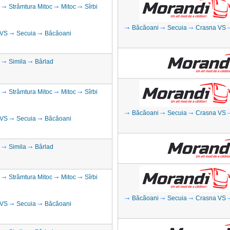
Strâmtura Mitoc
Mitoc
Sîrbi
Băcăoani
Secuia
Crasna VS
 VS
Secuia
Băcăoani
Simila
Bârlad
Strâmtura Mitoc
Mitoc
Sîrbi
Băcăoani
Secuia
Crasna VS
 VS
Secuia
Băcăoani
Simila
Bârlad
Strâmtura Mitoc
Mitoc
Sîrbi
Băcăoani
Secuia
Crasna VS
 VS
Secuia
Băcăoani