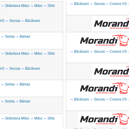
Băcăoani
Secuia
Crasna VS
Strâmtura Mitoc
Mitoc
Sîrbi
 VS
Secuia
Băcăoani
Simila
Bârlad
Băcăoani
Secuia
Crasna VS
Strâmtura Mitoc
Mitoc
Sîrbi
 VS
Secuia
Băcăoani
Simila
Bârlad
Băcăoani
Secuia
Crasna VS
Simila
Bârlad
Strâmtura Mitoc
Mitoc
Sîrbi