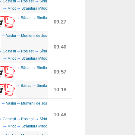
Costești
Roșiești
Sîrbi
Mitoc
Strâmtura Mitoc
Bârlad
Simila
09:27
Vaslui
Muntenii de Jos
09:40
Costești
Roșiești
Sîrbi
Mitoc
Strâmtura Mitoc
Bârlad
Simila
09:57
Bârlad
Simila
10:18
Vaslui
Muntenii de Jos
10:48
Costești
Roșiești
Sîrbi
Mitoc
Strâmtura Mitoc