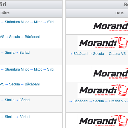
ări
S
Către
De la
Strâmtura Mitoc
Mitoc
Sîrbi
 VS
Secuia
Băcăoani
Simila
Bârlad
Băcăoani
Secuia
Crasna VS
Strâmtura Mitoc
Mitoc
Sîrbi
 VS
Secuia
Băcăoani
Simila
Bârlad
Băcăoani
Secuia
Crasna VS
Simila
Bârlad