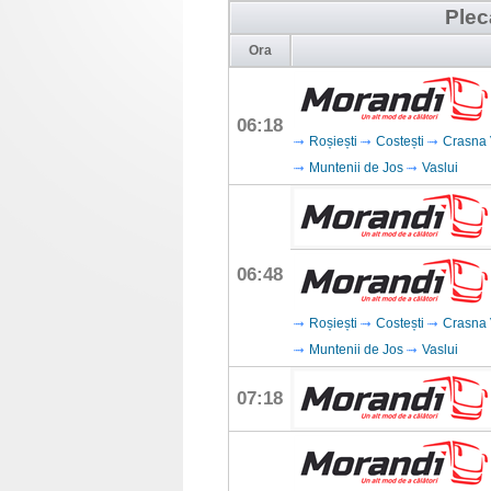
Plec
Ora
06:18
Roșiești
Costești
Crasna
Muntenii de Jos
Vaslui
06:48
Roșiești
Costești
Crasna
Muntenii de Jos
Vaslui
07:18