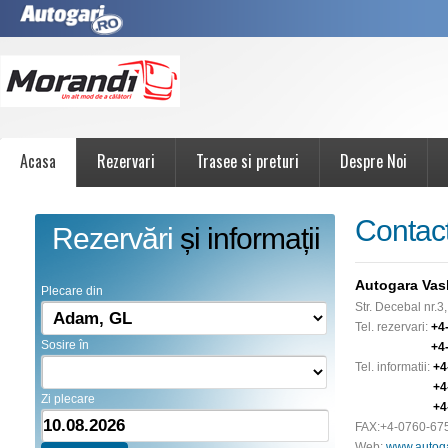
Acasa
Rezervari
Trasee si preturi
Despre Noi
Contac
Rezervări
și informații
Autogara Vasl
Plecare din
Str. Decebal nr.3,
Tel. rezervari:
+4
Sosire în
+4
Tel. informatii:
+4
+4
Zi plecare
+4
FAX:
+4-0760-67
Web:
www.autoga