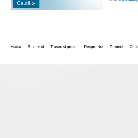
Caută »
Acasa
Rezervari
Trasee si preturi
Despre Noi
Termeni
Cont