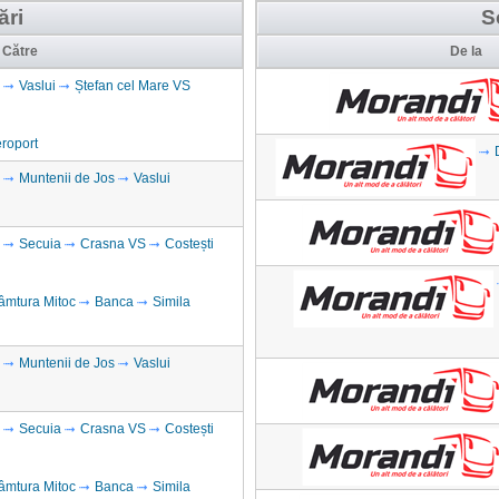
ări
S
Către
De la
Vaslui
Ștefan cel Mare VS
eroport
Muntenii de Jos
Vaslui
Secuia
Crasna VS
Costești
âmtura Mitoc
Banca
Simila
Muntenii de Jos
Vaslui
Secuia
Crasna VS
Costești
âmtura Mitoc
Banca
Simila