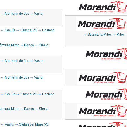
Muntenii de Jos
Vaslui
Secuia
Crasna VS
Costești
Strâmtura Mitoc
Mitoc
âmtura Mitoc
Banca
Simila
Muntenii de Jos
Vaslui
Muntenii de Jos
Vaslui
Secuia
Crasna VS
Costești
âmtura Mitoc
Banca
Simila
Vaslui
Ștefan cel Mare VS