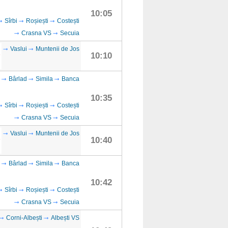
10:05
Sîrbi
Roșiești
Costești
Crasna VS
Secuia
Vaslui
Muntenii de Jos
10:10
Bârlad
Simila
Banca
10:35
Sîrbi
Roșiești
Costești
Crasna VS
Secuia
Vaslui
Muntenii de Jos
10:40
Bârlad
Simila
Banca
10:42
Sîrbi
Roșiești
Costești
Crasna VS
Secuia
Corni-Albești
Albești VS