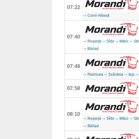
07:22
Corni-Albești
07:40
Roșiești
Sîrbi
Mitoc
Str
Bârlad
07:48
Rebricea
Scânteia
Iași
07:58
08:10
Roșiești
Sîrbi
Mitoc
Str
Bârlad