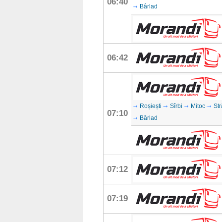
06:40
Bârlad
06:42
Roșiești
Sîrbi
Mitoc
Str
07:10
Bârlad
07:12
07:19