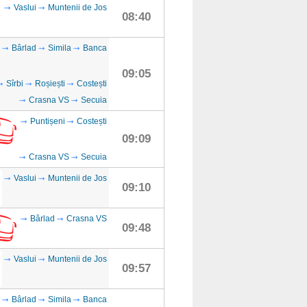
Vaslui
Muntenii de Jos
08:40
Bârlad
Simila
Banca
09:05
Sîrbi
Roșiești
Costești
Crasna VS
Secuia
Puntișeni
Costești
09:09
Crasna VS
Secuia
Vaslui
Muntenii de Jos
09:10
Bârlad
Crasna VS
09:48
Vaslui
Muntenii de Jos
09:57
Bârlad
Simila
Banca