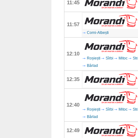
11:45
11:57
Corni-Albești
12:10
Roșiești
Sîrbi
Mitoc
Str
Bârlad
12:35
12:40
Roșiești
Sîrbi
Mitoc
Str
Bârlad
12:49