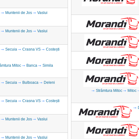
Muntenii de Jos
Vaslui
Muntenii de Jos
Vaslui
Secuia
Crasna VS
Costești
âmtura Mitoc
Banca
Simila
Secuia
Bulboaca
Deleni
Strâmtura Mitoc
Mitoc
Secuia
Crasna VS
Costești
Muntenii de Jos
Vaslui
Muntenii de Jos
Vaslui