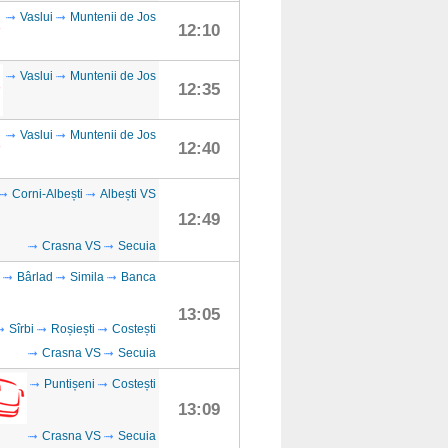
Vaslui
Muntenii de Jos
12:10
Vaslui
Muntenii de Jos
12:35
Vaslui
Muntenii de Jos
12:40
Corni-Albești
Albești VS
12:49
Crasna VS
Secuia
Bârlad
Simila
Banca
13:05
Sîrbi
Roșiești
Costești
Crasna VS
Secuia
Puntișeni
Costești
13:09
Crasna VS
Secuia