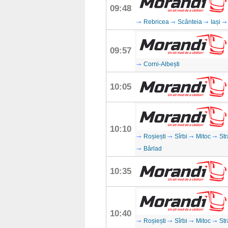
09:48
Rebricea
Scânteia
Iași
09:57
Corni-Albești
10:05
10:10
Roșiești
Sîrbi
Mitoc
Str
Bârlad
10:35
10:40
Roșiești
Sîrbi
Mitoc
Str