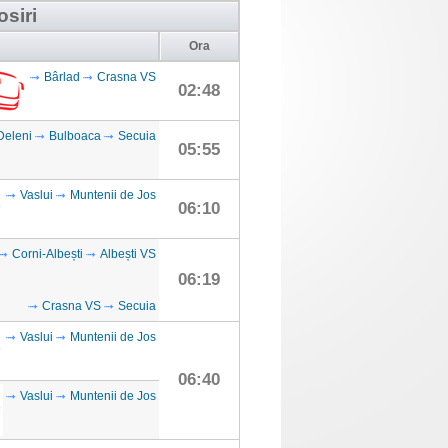
osiri
Ora
Bârlad
Crasna VS
02:48
Deleni
Bulboaca
Secuia
05:55
Vaslui
Muntenii de Jos
06:10
Corni-Albești
Albești VS
06:19
Crasna VS
Secuia
Vaslui
Muntenii de Jos
06:40
Vaslui
Muntenii de Jos