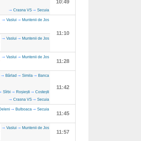
10:49
Crasna VS
Secuia
Vaslui
Muntenii de Jos
11:10
Vaslui
Muntenii de Jos
Vaslui
Muntenii de Jos
11:28
Bârlad
Simila
Banca
11:42
Sîrbi
Roșiești
Costești
Crasna VS
Secuia
Deleni
Bulboaca
Secuia
11:45
Vaslui
Muntenii de Jos
11:57