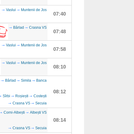
Vaslui
Muntenii de Jos
07:40
Bârlad
Crasna VS
07:48
Vaslui
Muntenii de Jos
07:58
Vaslui
Muntenii de Jos
08:10
Bârlad
Simila
Banca
08:12
Sîrbi
Roșiești
Costești
Crasna VS
Secuia
Corni-Albești
Albești VS
08:14
Crasna VS
Secuia