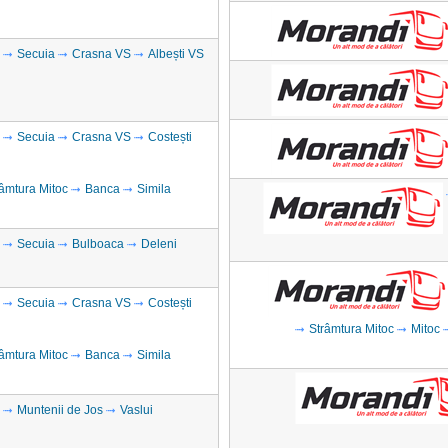
Secuia
Crasna VS
Albești VS
Secuia
Crasna VS
Costești
âmtura Mitoc
Banca
Simila
Secuia
Bulboaca
Deleni
Secuia
Crasna VS
Costești
Strâmtura Mitoc
Mitoc
âmtura Mitoc
Banca
Simila
Muntenii de Jos
Vaslui