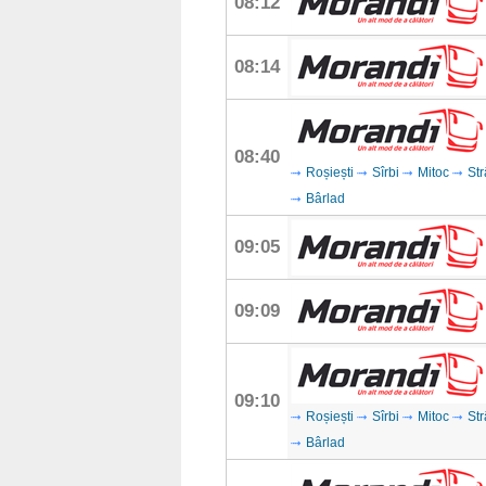
08:12
08:14
08:40
Roșiești
Sîrbi
Mitoc
Str
Bârlad
09:05
09:09
09:10
Roșiești
Sîrbi
Mitoc
Str
Bârlad