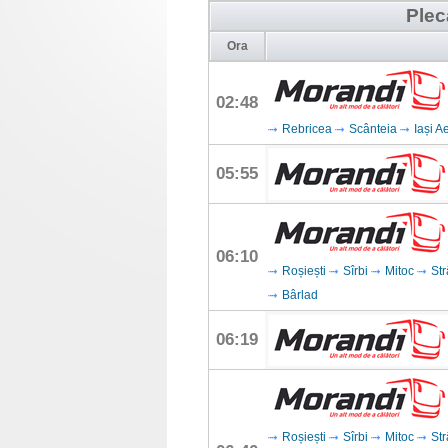
Plec
Ora
02:48
Rebricea
Scânteia
Iași A
05:55
06:10
Roșiești
Sîrbi
Mitoc
Str
Bârlad
06:19
Roșiești
Sîrbi
Mitoc
Str