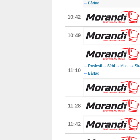
Bârlad
10:42
10:49
Roșiești
Sîrbi
Mitoc
Str
11:10
Bârlad
11:28
11:42