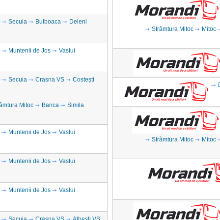
Secuia
Bulboaca
Deleni
Strâmtura Mitoc
Mitoc
Muntenii de Jos
Vaslui
Secuia
Crasna VS
Costești
âmtura Mitoc
Banca
Simila
Muntenii de Jos
Vaslui
Strâmtura Mitoc
Mitoc
Muntenii de Jos
Vaslui
Muntenii de Jos
Vaslui
Secuia
Crasna VS
Albești VS