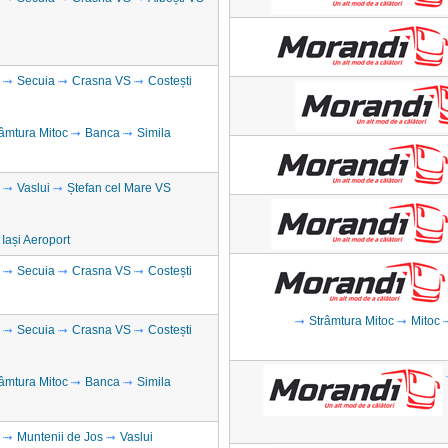
Secuia
Crasna VS
Costești
âmtura Mitoc
Banca
Simila
Vaslui
Ștefan cel Mare VS
Iași Aeroport
Secuia
Crasna VS
Costești
Strâmtura Mitoc
Mitoc
Secuia
Crasna VS
Costești
âmtura Mitoc
Banca
Simila
Muntenii de Jos
Vaslui