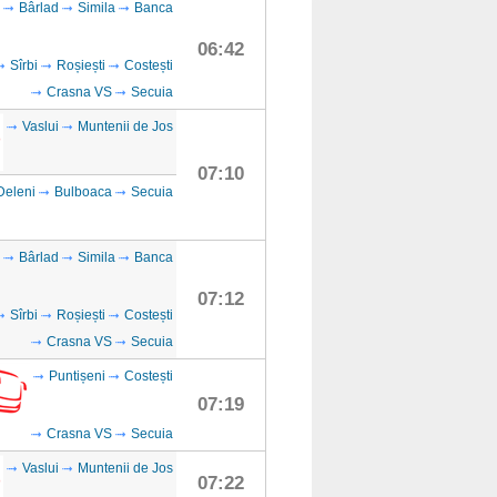
Bârlad
Simila
Banca
06:42
Sîrbi
Roșiești
Costești
Crasna VS
Secuia
Vaslui
Muntenii de Jos
07:10
Deleni
Bulboaca
Secuia
Bârlad
Simila
Banca
07:12
Sîrbi
Roșiești
Costești
Crasna VS
Secuia
Puntișeni
Costești
07:19
Crasna VS
Secuia
Vaslui
Muntenii de Jos
07:22