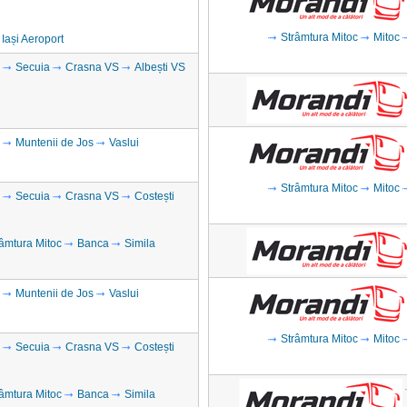
Strâmtura Mitoc
Mitoc
Iași Aeroport
Secuia
Crasna VS
Albești VS
Muntenii de Jos
Vaslui
Strâmtura Mitoc
Mitoc
Secuia
Crasna VS
Costești
âmtura Mitoc
Banca
Simila
Muntenii de Jos
Vaslui
Strâmtura Mitoc
Mitoc
Secuia
Crasna VS
Costești
âmtura Mitoc
Banca
Simila