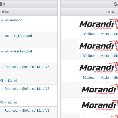
ări
S
Către
De la
Iași Aeroport
Băcăoani
Vaslui
Șt
Iași
Iași Aeroport
Iași
Iași Aeroport
Băcăoani
Vaslui
Șt
Rebricea
Ștefan cel Mare VS
Băcăoani
Vaslui
Șt
VS
Bârlad
Rebricea
Ștefan cel Mare VS
VS
Bârlad
Rebricea
Ștefan cel Mare VS