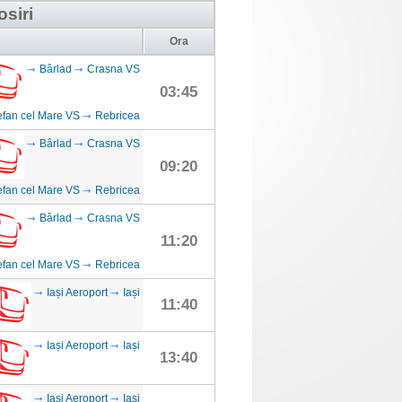
osiri
Ora
Bârlad
Crasna VS
03:45
efan cel Mare VS
Rebricea
Bârlad
Crasna VS
09:20
efan cel Mare VS
Rebricea
Bârlad
Crasna VS
11:20
efan cel Mare VS
Rebricea
Iași Aeroport
Iași
11:40
Iași Aeroport
Iași
13:40
Iași Aeroport
Iași