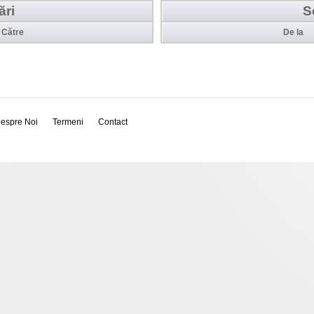
ări
S
Către
De la
espre Noi
Termeni
Contact