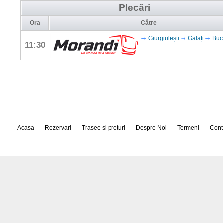
Plecări
Ora
Către
Giurgiulești
Galați
Buc
11:30
Acasa
Rezervari
Trasee si preturi
Despre Noi
Termeni
Cont