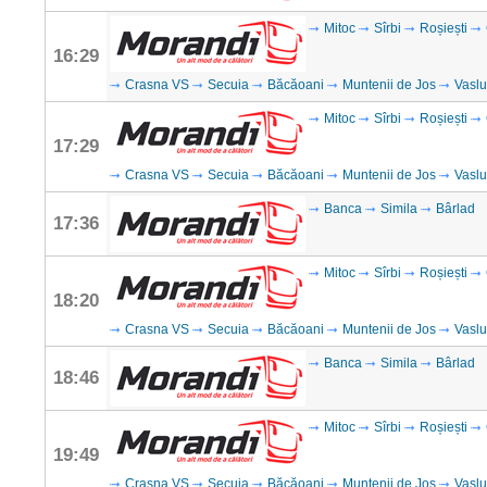
Mitoc
Sîrbi
Roșiești
16:29
Crasna VS
Secuia
Băcăoani
Muntenii de Jos
Vaslu
Mitoc
Sîrbi
Roșiești
17:29
Crasna VS
Secuia
Băcăoani
Muntenii de Jos
Vaslu
Banca
Simila
Bârlad
17:36
Mitoc
Sîrbi
Roșiești
18:20
Crasna VS
Secuia
Băcăoani
Muntenii de Jos
Vaslu
Banca
Simila
Bârlad
18:46
Mitoc
Sîrbi
Roșiești
19:49
Crasna VS
Secuia
Băcăoani
Muntenii de Jos
Vaslu