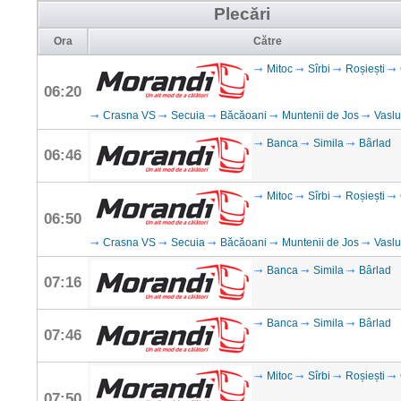
Plecări
Ora
Către
Mitoc
Sîrbi
Roșiești
06:20
Crasna VS
Secuia
Băcăoani
Muntenii de Jos
Vaslu
Banca
Simila
Bârlad
06:46
Mitoc
Sîrbi
Roșiești
06:50
Crasna VS
Secuia
Băcăoani
Muntenii de Jos
Vaslu
Banca
Simila
Bârlad
07:16
Banca
Simila
Bârlad
07:46
Mitoc
Sîrbi
Roșiești
07:50