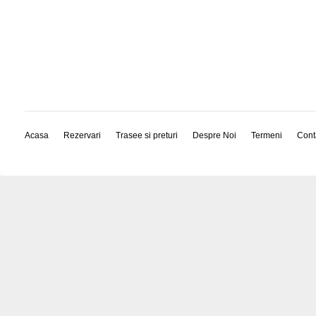
Acasa
Rezervari
Trasee si preturi
Despre Noi
Termeni
Cont