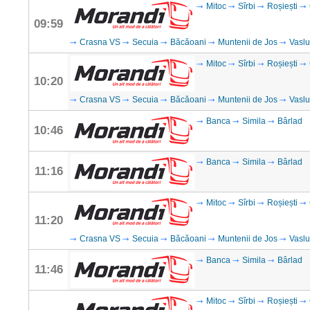
Mitoc
Sîrbi
Roșiești
09:59
Crasna VS
Secuia
Băcăoani
Muntenii de Jos
Vaslu
Mitoc
Sîrbi
Roșiești
10:20
Crasna VS
Secuia
Băcăoani
Muntenii de Jos
Vaslu
Banca
Simila
Bârlad
10:46
Banca
Simila
Bârlad
11:16
Mitoc
Sîrbi
Roșiești
11:20
Crasna VS
Secuia
Băcăoani
Muntenii de Jos
Vaslu
Banca
Simila
Bârlad
11:46
Mitoc
Sîrbi
Roșiești