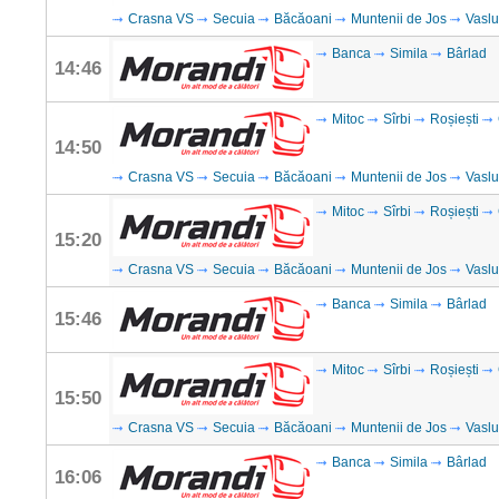
Crasna VS
Secuia
Băcăoani
Muntenii de Jos
Vaslu
Banca
Simila
Bârlad
14:46
Mitoc
Sîrbi
Roșiești
14:50
Crasna VS
Secuia
Băcăoani
Muntenii de Jos
Vaslu
Mitoc
Sîrbi
Roșiești
15:20
Crasna VS
Secuia
Băcăoani
Muntenii de Jos
Vaslu
Banca
Simila
Bârlad
15:46
Mitoc
Sîrbi
Roșiești
15:50
Crasna VS
Secuia
Băcăoani
Muntenii de Jos
Vaslu
Banca
Simila
Bârlad
16:06