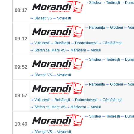
Siliștea
Todirești
Dume
08:17
Băcești VS
Vovriesti
Parpanița
Glodeni
Voi
09:12
Vulturești
Buhăiești
Dobroslovești
Cănțălărești
Ștefan cel Mare VS
Mărășeni
Vaslui
Siliștea
Todirești
Dume
09:52
Băcești VS
Vovriesti
Parpanița
Glodeni
Voi
09:57
Vulturești
Buhăiești
Dobroslovești
Cănțălărești
Ștefan cel Mare VS
Mărășeni
Vaslui
Siliștea
Todirești
Dume
10:40
Băcești VS
Vovriesti