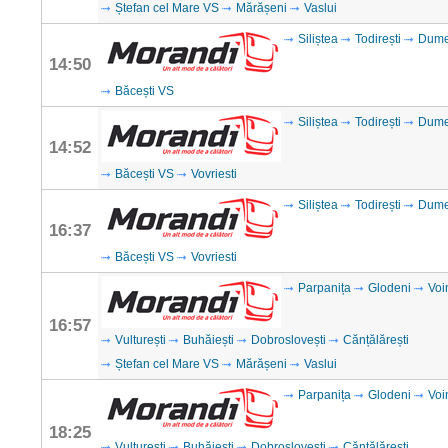
Ștefan cel Mare VS
Mărășeni
Vaslui
Siliștea
Todirești
Dume
14:50
Băcești VS
Siliștea
Todirești
Dume
14:52
Băcești VS
Vovriesti
Siliștea
Todirești
Dume
16:37
Băcești VS
Vovriesti
Parpanița
Glodeni
Voi
16:57
Vulturești
Buhăiești
Dobroslovești
Cănțălărești
Ștefan cel Mare VS
Mărășeni
Vaslui
Parpanița
Glodeni
Voi
18:25
Vulturești
Buhăiești
Dobroslovești
Cănțălărești