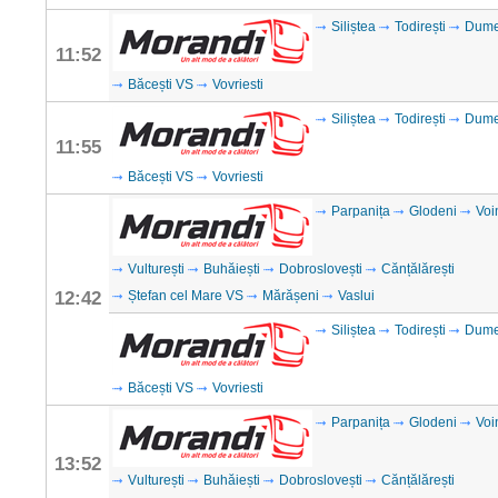
Siliștea
Todirești
Dume
11:52
Băcești VS
Vovriesti
Siliștea
Todirești
Dume
11:55
Băcești VS
Vovriesti
Parpanița
Glodeni
Voi
Vulturești
Buhăiești
Dobroslovești
Cănțălărești
12:42
Ștefan cel Mare VS
Mărășeni
Vaslui
Siliștea
Todirești
Dume
Băcești VS
Vovriesti
Parpanița
Glodeni
Voi
13:52
Vulturești
Buhăiești
Dobroslovești
Cănțălărești