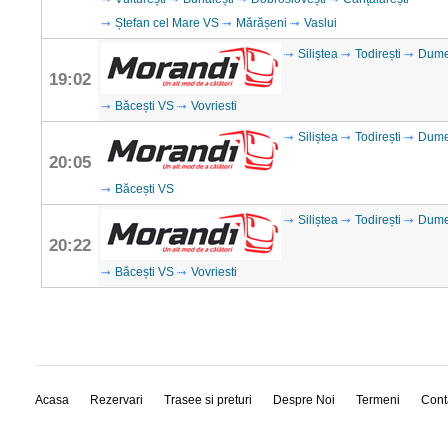
Ștefan cel Mare VS
Mărășeni
Vaslui
Siliștea
Todirești
Dume
19:02
Băcești VS
Vovriesti
Siliștea
Todirești
Dume
20:05
Băcești VS
Siliștea
Todirești
Dume
20:22
Băcești VS
Vovriesti
Acasa
Rezervari
Trasee si preturi
Despre Noi
Termeni
Cont