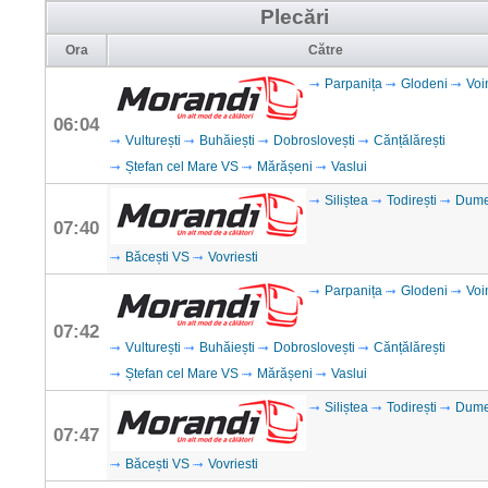
Plecări
Ora
Către
Parpanița
Glodeni
Voi
06:04
Vulturești
Buhăiești
Dobroslovești
Cănțălărești
Ștefan cel Mare VS
Mărășeni
Vaslui
Siliștea
Todirești
Dume
07:40
Băcești VS
Vovriesti
Parpanița
Glodeni
Voi
07:42
Vulturești
Buhăiești
Dobroslovești
Cănțălărești
Ștefan cel Mare VS
Mărășeni
Vaslui
Siliștea
Todirești
Dume
07:47
Băcești VS
Vovriesti